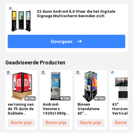
32 duim Android 8,0 Vloer die het Digitale
Signage Multischerm bevinden zich
Doorgaan
Geadviseerde Producten
vertoning van
Android-
Binnen
43“
de 75 duim de
Vensters
Standalone
Horizontal
Dubbele
1920x1080p
65“
Verticale
opgeruimde
21,5“ Slimme
Tweezijdige
Vedio-
digitale kiosk
Spiegel
Digitale
Spelerlcd 
Beste prijs
Beste prijs
Beste prijs
Beste pri
voor het
Digitale
Signage, LCD
Schermkio
kleinhandelsscherm
Signage voor
Signage
voor