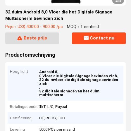
2
/
4
32 duim Android 8,0 Vloer die het Digitale Signage
Multischerm bevinden zich
Prijs：US$ 400.00 - 900.00 /pc
MOQ：1 eenheid
Beste prijs
Contact nu
Productomschrijving
Hoog licht
,
Android 8
,
0 Vloer die Digitale Signage bevinden zich
32 duimvloer die digitale signage bevinden
zich
,
32 digitale signage van het duim
multischerm
Betalingscondities
T/T, L/C, Paypal
Certificering
CE, ROHS, FCC
Levering
5000 PCs per maand